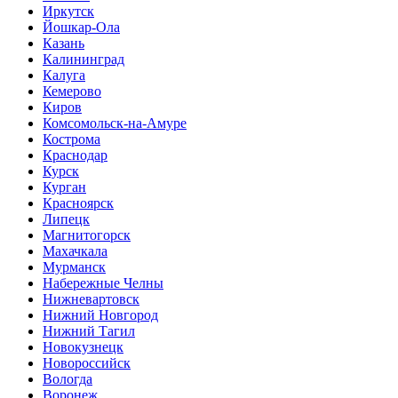
Иркутск
Йошкар-Ола
Казань
Калининград
Калуга
Кемерово
Киров
Комсомольск-на-Амуре
Кострома
Краснодар
Курск
Курган
Красноярск
Липецк
Магнитогорск
Махачкала
Мурманск
Набережные Челны
Нижневартовск
Нижний Новгород
Нижний Тагил
Новокузнецк
Новороссийск
Вологда
Воронеж