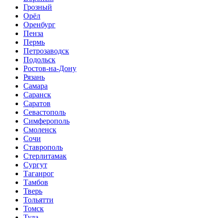
Грозный
Орёл
Оренбург
Пенза
Пермь
Петрозаводск
Подольск
Ростов-на-Дону
Рязань
Самара
Саранск
Саратов
Севастополь
Симферополь
Смоленск
Сочи
Ставрополь
Стерлитамак
Сургут
Таганрог
Тамбов
Тверь
Тольятти
Томск
Тула