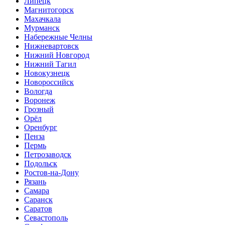
Липецк
Магнитогорск
Махачкала
Мурманск
Набережные Челны
Нижневартовск
Нижний Новгород
Нижний Тагил
Новокузнецк
Новороссийск
Вологда
Воронеж
Грозный
Орёл
Оренбург
Пенза
Пермь
Петрозаводск
Подольск
Ростов-на-Дону
Рязань
Самара
Саранск
Саратов
Севастополь