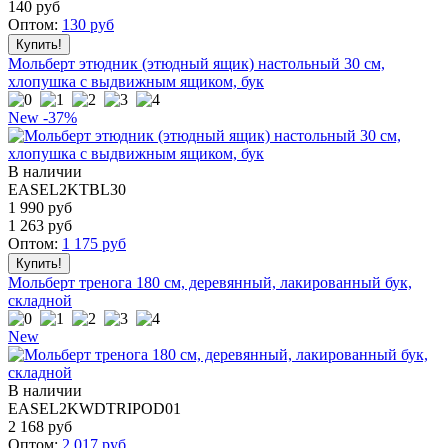
140
руб
Оптом:
130
руб
Мольберт этюдник (этюдный ящик) настольный 30 см,
хлопушка с выдвижным ящиком, бук
New
-37%
В наличии
EASEL2KTBL30
1 990 руб
1 263
руб
Оптом:
1 175
руб
Мольберт тренога 180 см, деревянный, лакированный бук,
складной
New
В наличии
EASEL2KWDTRIPOD01
2 168
руб
Оптом:
2 017
руб