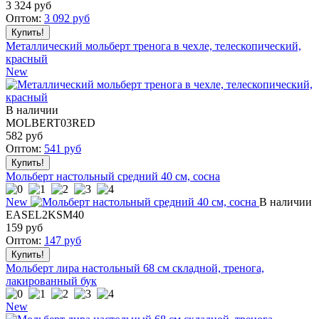
3 324
руб
Оптом:
3 092
руб
Металлический мольберт тренога в чехле, телескопический,
красный
New
В наличии
MOLBERT03RED
582
руб
Оптом:
541
руб
Мольберт настольный средний 40 см, сосна
New
В наличии
EASEL2KSM40
159
руб
Оптом:
147
руб
Мольберт лира настольный 68 см складной, тренога,
лакированный бук
New