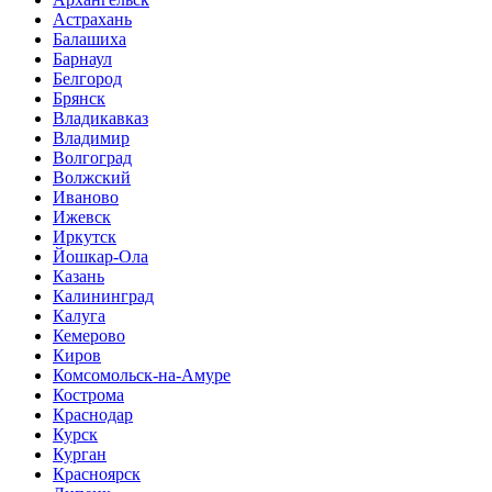
Астрахань
Балашиха
Барнаул
Белгород
Брянск
Владикавказ
Владимир
Волгоград
Волжский
Иваново
Ижевск
Иркутск
Йошкар-Ола
Казань
Калининград
Калуга
Кемерово
Киров
Комсомольск-на-Амуре
Кострома
Краснодар
Курск
Курган
Красноярск