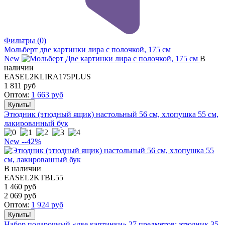
Фильтры
(0)
Мольберт две картинки лира с полочкой, 175 см
New
В
наличии
EASEL2KLIRA175PLUS
1 811
руб
Оптом:
1 663
руб
Этюдник (этюдный ящик) настольный 56 см, хлопушка 55 см,
лакированный бук
New
--42%
В наличии
EASEL2KTBL55
1 460 руб
2 069
руб
Оптом:
1 924
руб
Набор подарочный «две картинки» 27 предметов: этюдник 35