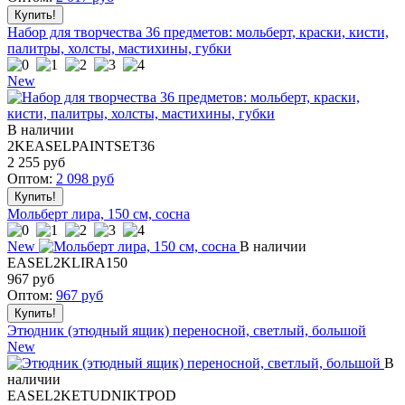
Набор для творчества 36 предметов: мольберт, краски, кисти,
палитры, холсты, мастихины, губки
New
В наличии
2KEASELPAINTSET36
2 255
руб
Оптом:
2 098
руб
Мольберт лира, 150 см, сосна
New
В наличии
EASEL2KLIRA150
967
руб
Оптом:
967
руб
Этюдник (этюдный ящик) переносной, светлый, большой
New
В
наличии
EASEL2KETUDNIKTPOD