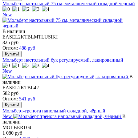
Мольберт настольный 75 см, металлический складной черный
New
В наличии
EASEL2KTBLMTLUSIKI
825
руб
Оптом:
488
руб
Мольберт настольный бук регулируемый, лакированный
New
В
наличии
EASEL2KTBL42
582
руб
Оптом:
541
руб
Мольберт-тренога напольный складной, чёрный
New
В
наличии
MOLBERT04
1 080
руб