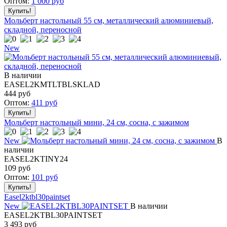
Оптом:
1 000
руб
Мольберт настольный 55 см, металлический алюминиевый,
складной, переносной
New
В наличии
EASEL2KMTLTBLSKLAD
444
руб
Оптом:
411
руб
Мольберт настольный мини, 24 см, сосна, с зажимом
New
В
наличии
EASEL2KTINY24
109
руб
Оптом:
101
руб
Easel2ktbl30paintset
New
В наличии
EASEL2KTBL30PAINTSET
3 493
руб