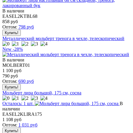
В наличии
EASEL2KTBL68
858
руб
Оптом:
798
руб
Металлический мольберт тренога в чехле, телескопический
New
-28%
В наличии
MOLBERT01
1 100 руб
790
руб
Оптом:
690
руб
Мольберт лира большой, 175 см, сосна
Осталось: 1 шт.
В
наличии
EASEL2KLIRA175
1 108
руб
Оптом:
1 031
руб