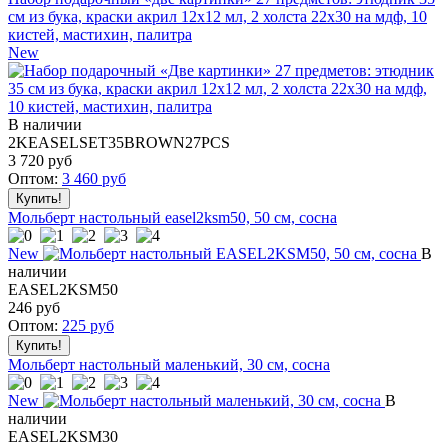
см из бука, краски акрил 12x12 мл, 2 холста 22x30 на мдф, 10
кистей, мастихин, палитра
New
В наличии
2KEASELSET35BROWN27PCS
3 720
руб
Оптом:
3 460
руб
Мольберт настольный easel2ksm50, 50 см, сосна
New
В
наличии
EASEL2KSM50
246
руб
Оптом:
225
руб
Мольберт настольный маленький, 30 см, сосна
New
В
наличии
EASEL2KSM30