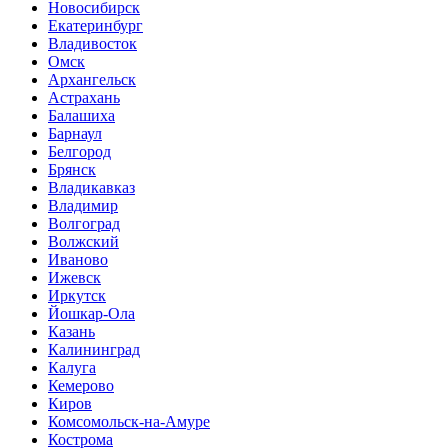
Новосибирск
Екатеринбург
Владивосток
Омск
Архангельск
Астрахань
Балашиха
Барнаул
Белгород
Брянск
Владикавказ
Владимир
Волгоград
Волжский
Иваново
Ижевск
Иркутск
Йошкар-Ола
Казань
Калининград
Калуга
Кемерово
Киров
Комсомольск-на-Амуре
Кострома