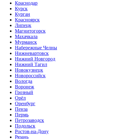
Краснодар
Курск
Курган
Красноярск
Липецк
Магнитогорск
Махачкала
Мурманск
Набережные Челны
Нижневартовск
Нижний Новгород
Нижний Тагил
Новокузнецк
Новороссийск
Вологда
Воронеж
Грозный
Орёл
Оренбург
Пенза
Пермь
Петрозаводск
Подольск
Ростов-на-Дону
Рязань