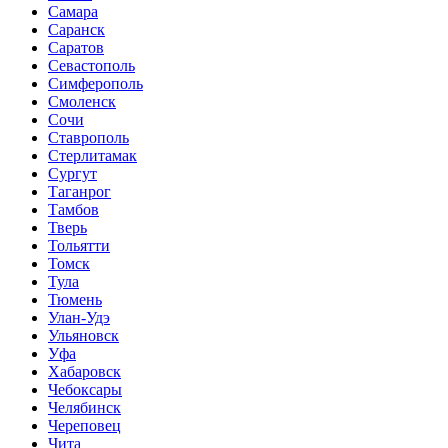
Самара
Саранск
Саратов
Севастополь
Симферополь
Смоленск
Сочи
Ставрополь
Стерлитамак
Сургут
Таганрог
Тамбов
Тверь
Тольятти
Томск
Тула
Тюмень
Улан-Удэ
Ульяновск
Уфа
Хабаровск
Чебоксары
Челябинск
Череповец
Чита