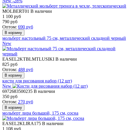
New
-28%
MOLBERT01
В наличии
1 100 руб
790
руб
Оптом:
690
руб
мольберт настольный 75 см, металлический складной черный
New
EASEL2KTBLMTLUSIKI
В наличии
825
руб
Оптом:
488
руб
кисти для рисования набор (12 шт)
New
6972683500235
В наличии
350
руб
Оптом:
270
руб
мольберт лира большой, 175 см, сосна
EASEL2KLIRA175
В наличии
1 108
руб