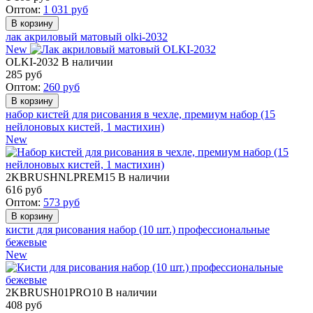
Оптом:
1 031
руб
лак акриловый матовый olki-2032
New
OLKI-2032
В наличии
285
руб
Оптом:
260
руб
набор кистей для рисования в чехле, премиум набор (15
нейлоновых кистей, 1 мастихин)
New
2KBRUSHNLPREM15
В наличии
616
руб
Оптом:
573
руб
кисти для рисования набор (10 шт.) профессиональные
бежевые
New
2KBRUSH01PRO10
В наличии
408
руб