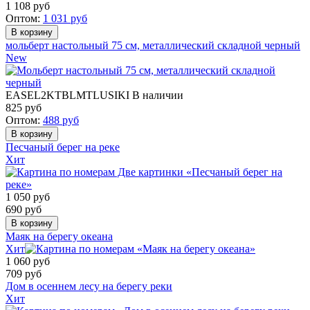
1 108
руб
Оптом:
1 031
руб
мольберт настольный 75 см, металлический складной черный
New
EASEL2KTBLMTLUSIKI
В наличии
825
руб
Оптом:
488
руб
Песчаный берег на реке
Хит
1 050
руб
690
руб
Маяк на берегу океана
Хит
1 060
руб
709
руб
Дом в осеннем лесу на берегу реки
Хит