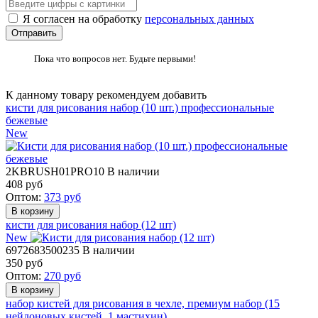
Я согласен на обработку
персональных данных
Пока что вопросов нет. Будьте первыми!
К данному товару рекомендуем добавить
кисти для рисования набор (10 шт.) профессиональные
бежевые
New
2KBRUSH01PRO10
В наличии
408
руб
Оптом:
373
руб
кисти для рисования набор (12 шт)
New
6972683500235
В наличии
350
руб
Оптом:
270
руб
набор кистей для рисования в чехле, премиум набор (15
нейлоновых кистей, 1 мастихин)