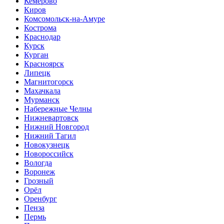
Кемерово
Киров
Комсомольск-на-Амуре
Кострома
Краснодар
Курск
Курган
Красноярск
Липецк
Магнитогорск
Махачкала
Мурманск
Набережные Челны
Нижневартовск
Нижний Новгород
Нижний Тагил
Новокузнецк
Новороссийск
Вологда
Воронеж
Грозный
Орёл
Оренбург
Пенза
Пермь