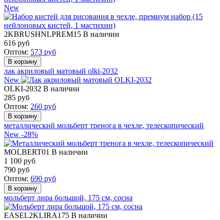
New
2KBRUSHNLPREM15
В наличии
616
руб
Оптом:
573
руб
лак акриловый матовый olki-2032
New
OLKI-2032
В наличии
285
руб
Оптом:
260
руб
металлический мольберт тренога в чехле, телескопический
New
-28%
MOLBERT01
В наличии
1 100 руб
790
руб
Оптом:
690
руб
мольберт лира большой, 175 см, сосна
EASEL2KLIRA175
В наличии