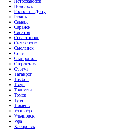
Петрозаводск
Подольск
Ростов-на-Дону
Рязань
Самара
Саранск
Саратов
Севастополь
Симферополь
Смоленск
Сочи
Ставрополь
Стерлитамак
Сургут
Таганрог
Тамбов
Тверь
Тольятти
Томск
Тула
Тюмень
Улан-Удэ
Ульяновск
Уфа
Хабаровск