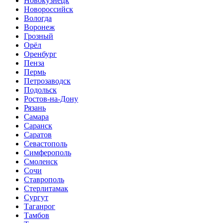
Новокузнецк
Новороссийск
Вологда
Воронеж
Грозный
Орёл
Оренбург
Пенза
Пермь
Петрозаводск
Подольск
Ростов-на-Дону
Рязань
Самара
Саранск
Саратов
Севастополь
Симферополь
Смоленск
Сочи
Ставрополь
Стерлитамак
Сургут
Таганрог
Тамбов