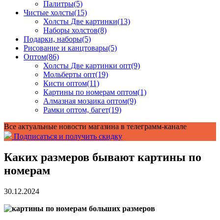
Палитры
(5)
Чистые холсты
(15)
Холсты Две картинки
(13)
Наборы холстов
(8)
Подарки, наборы
(5)
Рисование и канцтовары
(5)
Оптом
(86)
Холсты Две картинки опт
(9)
Мольберты опт
(19)
Кисти оптом
(11)
Картины по номерам оптом
(1)
Алмазная мозаика оптом
(9)
Рамки оптом, багет
(19)
Все актуальные новости магазина в телеграмм-канале
Подписаться и получить скидку
Каких размеров бывают картины по
номерам
30.12.2024