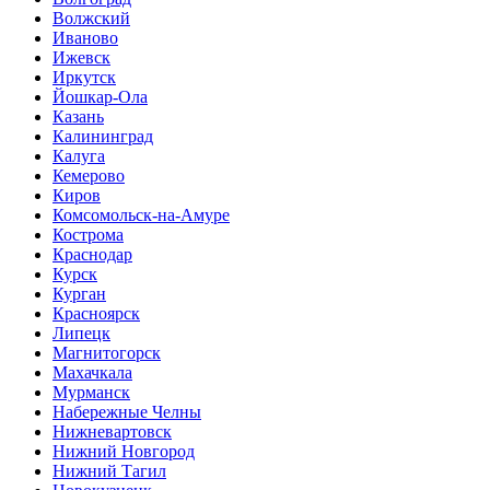
Волжский
Иваново
Ижевск
Иркутск
Йошкар-Ола
Казань
Калининград
Калуга
Кемерово
Киров
Комсомольск-на-Амуре
Кострома
Краснодар
Курск
Курган
Красноярск
Липецк
Магнитогорск
Махачкала
Мурманск
Набережные Челны
Нижневартовск
Нижний Новгород
Нижний Тагил