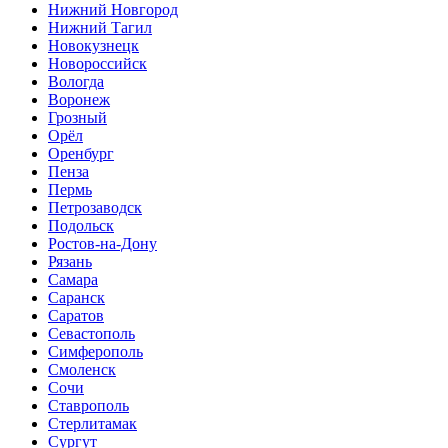
Нижний Новгород
Нижний Тагил
Новокузнецк
Новороссийск
Вологда
Воронеж
Грозный
Орёл
Оренбург
Пенза
Пермь
Петрозаводск
Подольск
Ростов-на-Дону
Рязань
Самара
Саранск
Саратов
Севастополь
Симферополь
Смоленск
Сочи
Ставрополь
Стерлитамак
Сургут