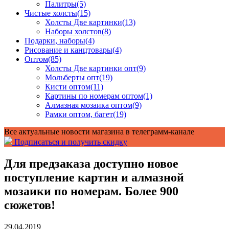
Палитры
(5)
Чистые холсты
(15)
Холсты Две картинки
(13)
Наборы холстов
(8)
Подарки, наборы
(4)
Рисование и канцтовары
(4)
Оптом
(85)
Холсты Две картинки опт
(9)
Мольберты опт
(19)
Кисти оптом
(11)
Картины по номерам оптом
(1)
Алмазная мозаика оптом
(9)
Рамки оптом, багет
(19)
Все актуальные новости магазина в телеграмм-канале
Подписаться и получить скидку
Для предзаказа доступно новое
поступление картин и алмазной
мозаики по номерам. Более 900
сюжетов!
29.04.2019