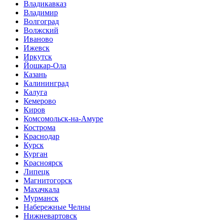
Владикавказ
Владимир
Волгоград
Волжский
Иваново
Ижевск
Иркутск
Йошкар-Ола
Казань
Калининград
Калуга
Кемерово
Киров
Комсомольск-на-Амуре
Кострома
Краснодар
Курск
Курган
Красноярск
Липецк
Магнитогорск
Махачкала
Мурманск
Набережные Челны
Нижневартовск